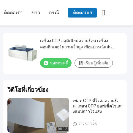

ติดต่อเรา
ข่าว
กรณี
ติดต่อเลย
เครื่อง CTP อลูมิเนียมความร้อน เครื่อง
คอมพิวเตอร์ความเร็วสูง เพื่ออุปกรณ์แผ่น
830nm
จอทตอนนี้
เรียนรู้เพิ่มเติม
วิดีโอที่เกี่ยวข้อง
เพลท CTP ที่ไวต่อความร้อ
น, เพลท CTP ออฟเซ็ตไวแส
งแบบกาวไวแสง
แผ่น CTP 2 ชั้น
2025-03-25
00:12