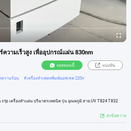
ร์ความเร็วสูง เพื่ออุปกรณ์แผ่น 830nm
จอทตอนนี้
แบ่งปัน
ซตความร้อน
#
เครื่องทำเพลทพิมพ์ออฟเซต 220v
าแผ่น ctp เครื่องทําแผ่น ปริมาตรเทคนิค รุ่น อุณหภูมิ สาย UV T824 T832
.
ดูเพิ่มเติม
ส่งข้อความ