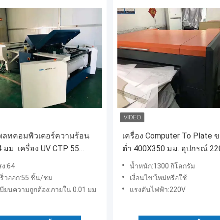
งเพลทคอมพิวเตอร์ความร้อน
เครื่อง Computer To Plate ข
4 มม. เครื่อง UV CTP 55
ต่ำ 400X350 มม. อุปกรณ์ 22
ม.
ใหม่หรือใช้แล้ว
สง:64
น้ำหนัก:1300 กิโลกรัม
ร็วออก:55 ชิ้น/ชม
เงื่อนไข:ใหม่หรือใช้
บียนความถูกต้อง:ภายใน 0.01 มม
แรงดันไฟฟ้า:220V