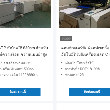
 CTP อัตโนมัติ 830nm สำหรับ
คอมพิวเตอร์พิมพ์ออฟเซตกึ่ง
มพ์ความร้อน ความแม่นยำสูง
อัตโนมัติไปยังเครื่องเพลท C
Maker 50-60HZ
ของเครื่อง:งานสยาม.
เงื่อนไข:ใหม่หรือใช้
กเครื่องทั้งหมด:1500กก
การทำซ้ำ DOT:1%-99%
นาดการผลิต:1130*880มม
ช่องแสง:128
ติดต่อตอนนี้
ติดต่อตอนนี้