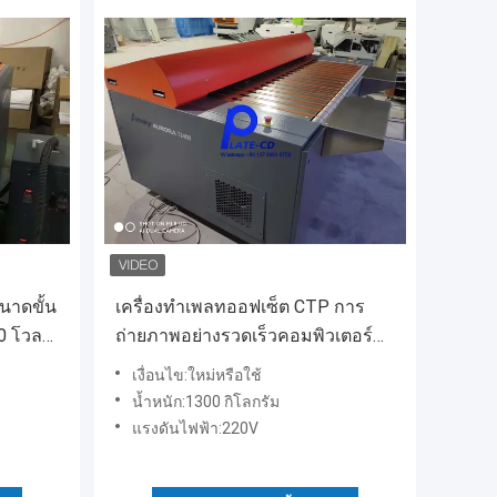
นาดขั้น
เครื่องทำเพลทออฟเซ็ต CTP การ
0 โวลต์
ถ่ายภาพอย่างรวดเร็วคอมพิวเตอร์
เพื่อเพลทออฟเซ็ต 1270dpi
เงื่อนไข:ใหม่หรือใช้
น้ำหนัก:1300 กิโลกรัม
แรงดันไฟฟ้า:220V