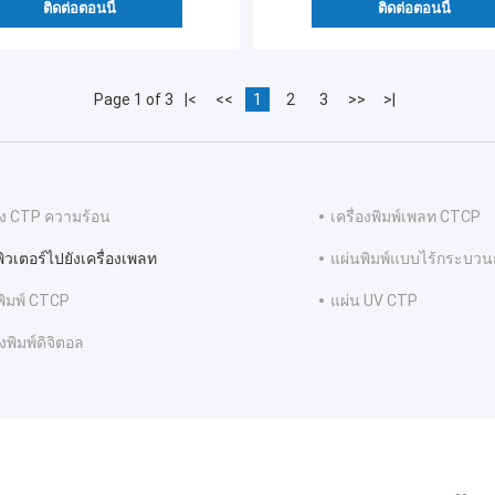
ติดต่อตอนนี้
ติดต่อตอนนี้
Page 1 of 3
|<
<<
1
2
3
>>
>|
่อง CTP ความร้อน
เครื่องพิมพ์เพลท CTCP
ิวเตอร์ไปยังเครื่องเพลท
แผ่นพิมพ์แบบไร้กระบว
พิมพ์ CTCP
แผ่น UV CTP
องพิมพ์ดิจิตอล