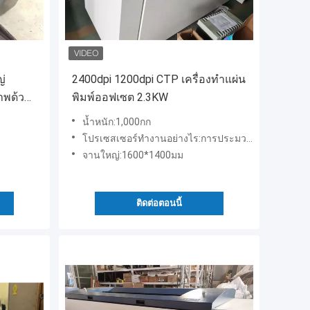
ญ่
2400dpi 1200dpi CTP เครื่องทําแผ่น
าพด้วย
พิมพ์ออฟเซต 2.3KW
น้ำหนัก:1,000กก
โปรเซสเซอร์ทำงานอย่างไร:การประมวลผลการถ่ายโอนอัตโนมัติ
จานใหญ่:1600*1400มม
ติดต่อตอนนี้