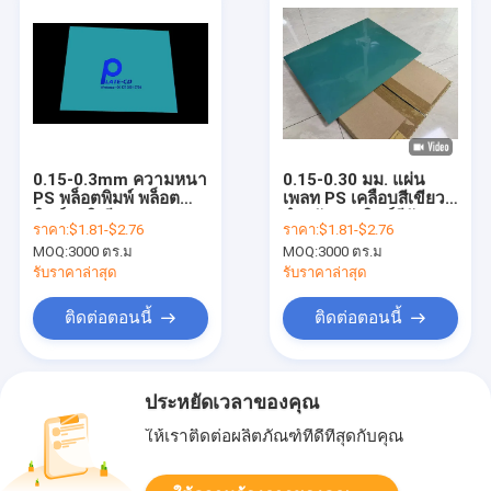
0.15-0.3mm ความหนา
0.15-0.30 มม. แผ่น
PS พล็อตพิมพ์ พล็อต
เพลท PS เคลือบสีเขียว
พิมพ์อลูมิเนียม
สำหรับการพิมพ์สีสัน
ราคา:
$1.81-$2.76
ราคา:
$1.81-$2.76
สดใสและการไล่ระดับสี
MOQ:
3000 ตร.ม
MOQ:
3000 ตร.ม
รับราคาล่าสุด
รับราคาล่าสุด
ติดต่อตอนนี้
ติดต่อตอนนี้
ประหยัดเวลาของคุณ
ให้เราติดต่อผลิตภัณฑ์ที่ดีที่สุดกับคุณ