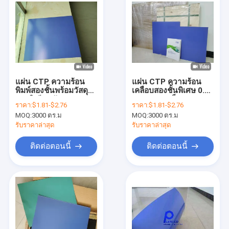
แผ่น CTP ความร้อน
แผ่น CTP ความร้อน
พิมพ์สองชั้นพร้อมวัสดุ
เคลือบสองชั้นพิเศษ 0.15
อะลูมิเนียมมันเงาสูง
มม. ความแข็งแรงสูง
ราคา:
$1.81-$2.76
ราคา:
$1.81-$2.76
สำหรับหมึก UV
MOQ:
3000 ตร.ม
MOQ:
3000 ตร.ม
รับราคาล่าสุด
รับราคาล่าสุด
ติดต่อตอนนี้
ติดต่อตอนนี้
บ้าน
ผลิตภัณฑ์
แสดง VR