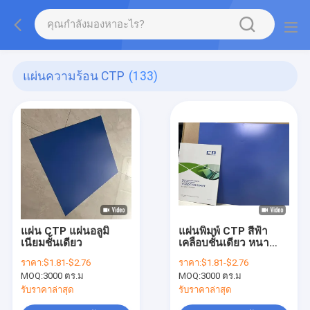
แผ่นความร้อน CTP
(133)
แผ่น CTP แผ่นอลูมิ
แผ่นพิมพ์ CTP สีฟ้า
เนียมชั้นเดียว
เคลือบชั้นเดียว หนา
0.15-0.30 มม. อายุการ
ราคา:
$1.81-$2.76
ราคา:
$1.81-$2.76
เก็บรักษา 18 เดือน
MOQ:
3000 ตร.ม
MOQ:
3000 ตร.ม
รับราคาล่าสุด
รับราคาล่าสุด