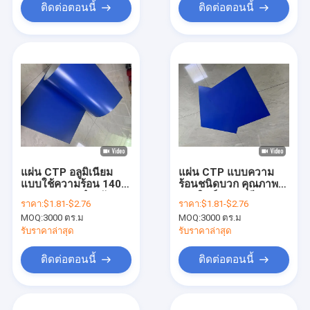
ติดต่อตอนนี้
ติดต่อตอนนี้
แผ่น CTP อลูมิเนียม
แผ่น CTP แบบความ
แบบใช้ความร้อน 140-
ร้อนชนิดบวก คุณภาพ
160mj/cm2 สำหรับการ
การพิมพ์สูงและมี
ราคา:
$1.81-$2.76
ราคา:
$1.81-$2.76
พิมพ์ออฟเซ็ต
ประสิทธิภาพ
MOQ:
3000 ตร.ม
MOQ:
3000 ตร.ม
รับราคาล่าสุด
รับราคาล่าสุด
ติดต่อตอนนี้
ติดต่อตอนนี้