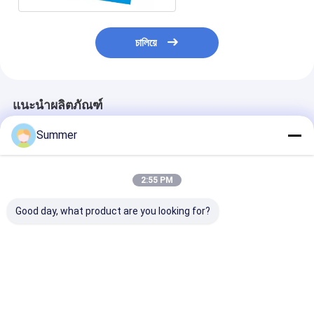
চালিয়ে
แนะนำผลิตภัณฑ์
Summer
2:55 PM
Good day, what product are you looking for?
0.15-0.30 มม. แผ่น
แผ่นพิมพ์ PS สะสมชั้น
แผ่น PS สัดส่วน
เพลท PS เคลือบสีเขียว
เดียวที่มีพลังงานการ
คุณภาพสูง สําหร
สำหรับการพิมพ์สีสัน
ถ่ายภาพ 80-100 MJ /
พิมพ์พาณิชย์แล
สดใสและการไล่ระดับสี
cm2 และ 220 °C พิมพ์
หนังสือพิมพ์ ด้วย
แผ่นสําหรับการพิมพ์
พลังงานการถ่าย
ราคาดีที่สุด
ราคาดีที่สุด
ราคาดีที่ส
ออฟเซ็ต
80-100 MJ/cm