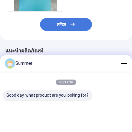
หนังสือพิมพ์
চালিয়ে
แนะนำผลิตภัณฑ์
Summer
9:31 PM
Good day, what product are you looking for?
แผ่นเพลท UV CTP
วัสดุอะลูมิเนียม CTCP
แผ่น UV CTP ค
แบบปรับแต่งได้ ความ
Plate UV CTP Plate
สูง มีพลังงานเลเ
หนา 0.15-0.30 มม.
กับเลเซอร์ UV 400-
110-150mj / m
และเวลาล้าง 23-26
410nm สําหรับ
เคลือบสีฟ้าสําหร
วินาที พร้อมการเคลือบ
100000~200000 การ
พิมพ์แม่นยํา
ราคาดีที่สุด
ราคาดีที่สุด
ราคาดีที่ส
สีน้ำเงิน
พิมพ์